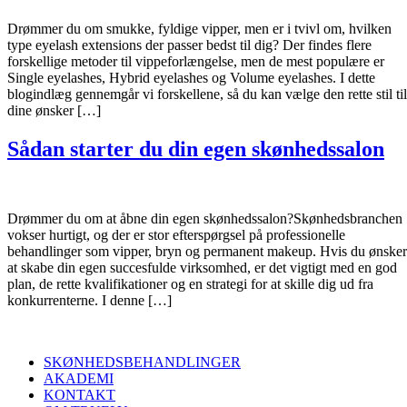
Drømmer du om smukke, fyldige vipper, men er i tvivl om, hvilken
type eyelash extensions der passer bedst til dig? Der findes flere
forskellige metoder til vippeforlængelse, men de mest populære er
Single eyelashes, Hybrid eyelashes og Volume eyelashes. I dette
blogindlæg gennemgår vi forskellene, så du kan vælge den rette stil til
dine ønsker […]
Sådan starter du din egen skønhedssalon
Drømmer du om at åbne din egen skønhedssalon?Skønhedsbranchen
vokser hurtigt, og der er stor efterspørgsel på professionelle
behandlinger som vipper, bryn og permanent makeup. Hvis du ønsker
at skabe din egen succesfulde virksomhed, er det vigtigt med en god
plan, de rette kvalifikationer og en strategi for at skille dig ud fra
konkurrenterne. I denne […]
SKØNHEDSBEHANDLINGER
AKADEMI
KONTAKT