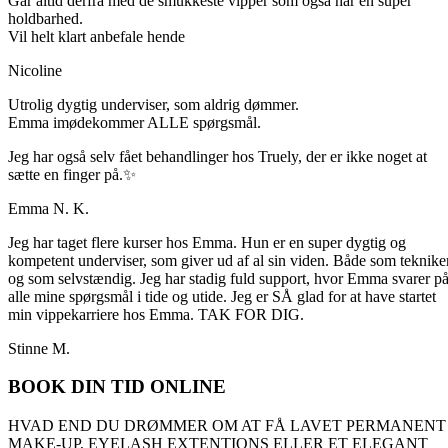
Går altid derfra med de smukkeste vipper som også har en super
holdbarhed.
Vil helt klart anbefale hende
Nicoline
Utrolig dygtig underviser, som aldrig dømmer.
Emma imødekommer ALLE spørgsmål.
Jeg har også selv fået behandlinger hos Truely, der er ikke noget at
sætte en finger på.✨
Emma N. K.
Jeg har taget flere kurser hos Emma. Hun er en super dygtig og
kompetent underviser, som giver ud af al sin viden. Både som tekniker
og som selvstændig. Jeg har stadig fuld support, hvor Emma svarer p
alle mine spørgsmål i tide og utide. Jeg er SÅ glad for at have startet
min vippekarriere hos Emma. TAK FOR DIG.
Stinne M.
BOOK DIN TID ONLINE
HVAD END DU DRØMMER OM AT FÅ LAVET PERMANENT
MAKE-UP, EYELASH EXTENTIONS ELLER ET ELEGANT