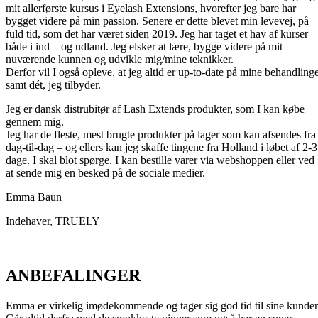
mit allerførste kursus i Eyelash Extensions, hvorefter jeg bare har
bygget videre på min passion. Senere er dette blevet min levevej, på
fuld tid, som det har været siden 2019. Jeg har taget et hav af kurser –
både i ind – og udland. Jeg elsker at lære, bygge videre på mit
nuværende kunnen og udvikle mig/mine teknikker.
Derfor vil I også opleve, at jeg altid er up-to-date på mine behandling
samt dét, jeg tilbyder.
Jeg er dansk distrubitør af Lash Extends produkter, som I kan købe
gennem mig.
Jeg har de fleste, mest brugte produkter på lager som kan afsendes fra
dag-til-dag – og ellers kan jeg skaffe tingene fra Holland i løbet af 2-3
dage. I skal blot spørge. I kan bestille varer via webshoppen eller ved
at sende mig en besked på de sociale medier.
Emma Baun
Indehaver, TRUELY
ANBEFALINGER
Emma er virkelig imødekommende og tager sig god tid til sine kunder