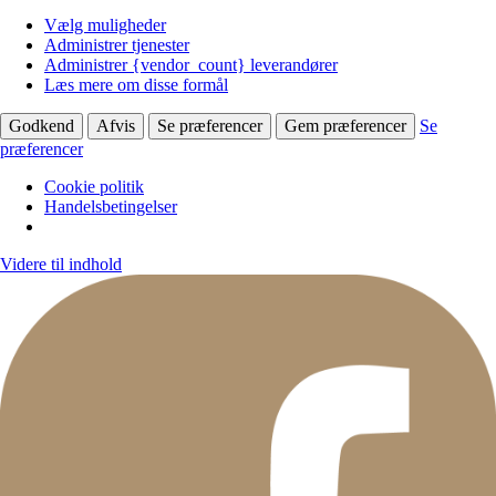
Vælg muligheder
Administrer tjenester
Administrer {vendor_count} leverandører
Læs mere om disse formål
Godkend
Afvis
Se præferencer
Gem præferencer
Se
præferencer
Cookie politik
Handelsbetingelser
Videre til indhold