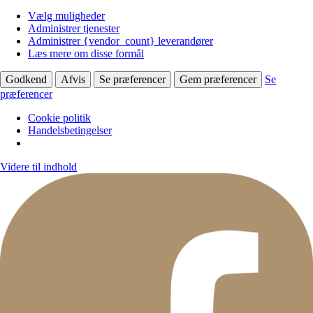
Vælg muligheder
Administrer tjenester
Administrer {vendor_count} leverandører
Læs mere om disse formål
Godkend
Afvis
Se præferencer
Gem præferencer
Se
præferencer
Cookie politik
Handelsbetingelser
Videre til indhold