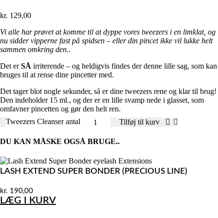
kr.
129,00
Vi alle har prøvet at komme til at dyppe vores tweezers i en limklat, og
nu sidder vipperne fast på spidsen – eller din pincet ikke vil lukke helt
sammen omkring den..
Det er
SÅ
irriterende – og heldigvis findes der denne lille sag, som kan
bruges til at rense dine pincetter med.
Det tager blot nogle sekunder, så er dine tweezers rene og klar til brug!
Den indeholder 15 ml., og der er en lille svamp nede i glasset, som
omfavner pincetten og gør den helt ren.
Tweezers Cleanser antal
Tilføj til kurv
DU KAN MÅSKE OGSÅ BRUGE..
LASH EXTEND SUPER BONDER (PRECIOUS LINE)
kr.
190,00
LÆG I KURV