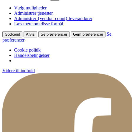
Vælg muligheder
Administrer tjenester
Administrer {vendor_count} leverandører
Læs mere om disse formål
Se
Godkend
Afvis
Se præferencer
Gem præferencer
præferencer
Cookie politik
Handelsbetingelser
Videre til indhold