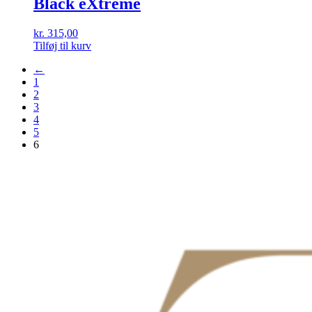
Black eXtreme
kr.
315,00
Tilføj til kurv
←
1
2
3
4
5
6