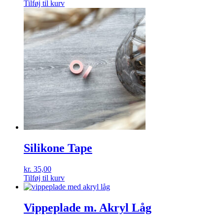
Tilføj til kurv
Silikone Tape
kr.
35,00
Tilføj til kurv
Vippeplade m. Akryl Låg