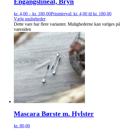
Engangslineal, Bryn
kr.
4,00
–
kr.
180,00
Prisinterval: kr. 4,00 til kr. 180,00
Vælg muligheder
Dette vare har flere varianter. Mulighederne kan vælges på
varesiden
Mascara Børste m. Hylster
kr.
80,00