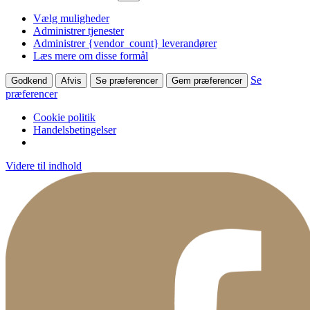
Vælg muligheder
Administrer tjenester
Administrer {vendor_count} leverandører
Læs mere om disse formål
Se
Godkend
Afvis
Se præferencer
Gem præferencer
præferencer
Cookie politik
Handelsbetingelser
Videre til indhold