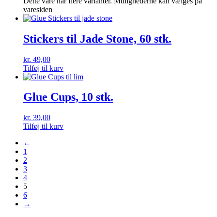
Dette vare har flere varianter. Mulighederne kan vælges på
varesiden
Stickers til Jade Stone, 60 stk.
kr.
49,00
Tilføj til kurv
Glue Cups, 10 stk.
kr.
39,00
Tilføj til kurv
←
1
2
3
4
5
6
→